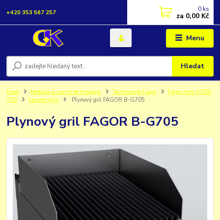
0
ks
+420 353 567 257
za
0,00 Kč
Menu
Hledat
Úvod
Modulová varná technologie
Technologie Fagor
Fagor řada KORE
700
Lávové grily
Plynový gril FAGOR B-G705
Plynový gril FAGOR B-G705