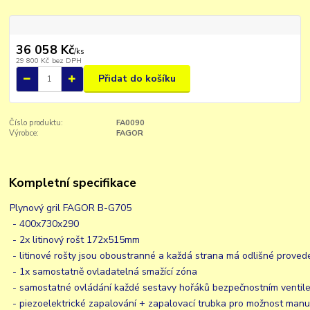
36 058 Kč
/
ks
29 800 Kč
bez DPH
Přidat do košíku
Číslo produktu:
FA0090
Výrobce:
FAGOR
Kompletní specifikace
Plynový gril FAGOR B-G705
- 400x730x290
- 2x litinový rošt 172x515mm
- litinové rošty jsou oboustranné a každá strana má odlišné proved
- 1x samostatně ovladatelná smažící zóna
- samostatné ovládání každé sestavy hořáků bezpečnostním ventil
- piezoelektrické zapalování + zapalovací trubka pro možnost manu