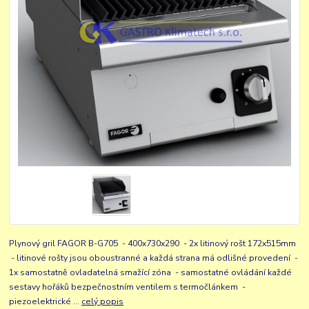
Plynový gril FAGOR B-G705 - 400x730x290 - 2x litinový rošt 172x515mm
- litinové rošty jsou oboustranné a každá strana má odlišné provedení -
1x samostatně ovladatelná smažící zóna - samostatné ovládání každé
sestavy hořáků bezpečnostním ventilem s termočlánkem -
piezoelektrické ...
celý popis