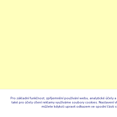
Pro základní funkčnost, zpříjemnění používání webu, analytické účely a
také pro účely cílení reklamy využíváme soubory cookies. Nastavení v
můžete kdykoli upravit odkazem ve spodní části s