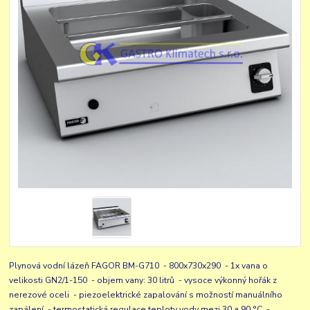
Plynová vodní lázeň FAGOR BM-G710 - 800x730x290 - 1x vana o
velikosti GN2/1-150 - objem vany: 30 litrů - vysoce výkonný hořák z
nerezové oceli - piezoelektrické zapalování s možností manuálního
zapálení - termostatická regulace teploty vody mezi 30 a 90 °C -