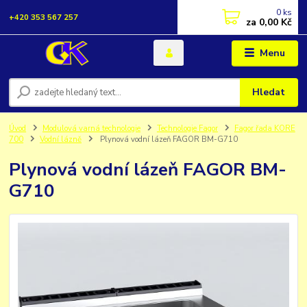
0
ks
+420 353 567 257
za
0,00 Kč
Menu
Hledat
Úvod
Modulová varná technologie
Technologie Fagor
Fagor řada KORE
700
Vodní lázně
Plynová vodní lázeň FAGOR BM-G710
Plynová vodní lázeň FAGOR BM-
G710