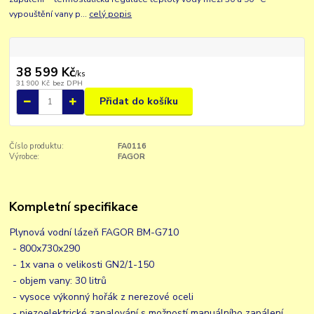
vypouštění vany p...
celý popis
38 599 Kč
/
ks
31 900 Kč
bez DPH
Přidat do košíku
Číslo produktu:
FA0116
Výrobce:
FAGOR
Kompletní specifikace
Plynová vodní lázeň FAGOR BM-G710
- 800x730x290
- 1x vana o velikosti GN2/1-150
- objem vany: 30 litrů
- vysoce výkonný hořák z nerezové oceli
- piezoelektrické zapalování s možností manuálního zapálení