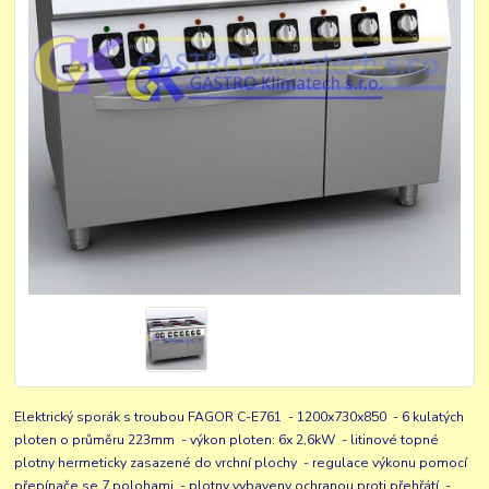
Elektrický sporák s troubou FAGOR C-E761 - 1200x730x850 - 6 kulatých
ploten o průměru 223mm - výkon ploten: 6x 2,6kW - litinové topné
plotny hermeticky zasazené do vrchní plochy - regulace výkonu pomocí
přepínače se 7 polohami - plotny vybaveny ochranou proti přehřátí -