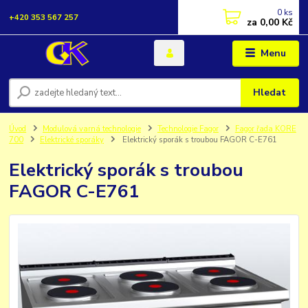
0
ks
+420 353 567 257
za
0,00 Kč
Menu
Hledat
Úvod
Modulová varná technologie
Technologie Fagor
Fagor řada KORE
700
Elektrické sporáky
Elektrický sporák s troubou FAGOR C-E761
Elektrický sporák s troubou
FAGOR C-E761