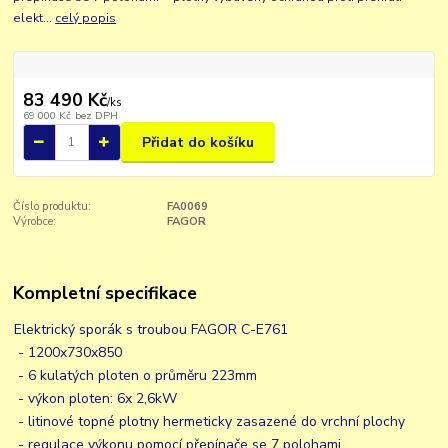
elekt...
celý popis
83 490 Kč
/
ks
69 000 Kč
bez DPH
Přidat do košíku
Číslo produktu:
FA0069
Výrobce:
FAGOR
Kompletní specifikace
Elektrický sporák s troubou FAGOR C-E761
- 1200x730x850
- 6 kulatých ploten o průměru 223mm
- výkon ploten: 6x 2,6kW
- litinové topné plotny hermeticky zasazené do vrchní plochy
- regulace výkonu pomocí přepínače se 7 polohami