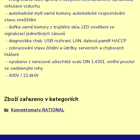
cirkulace vzduchu
- automatické mytí varné komory, automatické rozpoznávání
stavu znečištění
- dvířka varné komory z trojitého skla, LED osvětlení se
signalizací jednotlivých zásuvů
- diagnostika chyb, USB rozhraní, LAN, datová paměť HACCP
- zobrazování stavu čištění a údržby, servisních a chybových
hlášení
- vyrobeno z nerezové ušlechtilé oceli DIN 1.4301, vnitřní prostor
se zaoblenými rohy
- 400V / 22,4kW
Zboží zařazeno v kategoriích
Konvektomaty RATIONAL