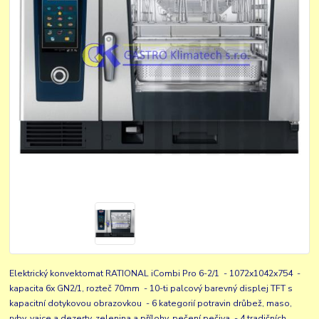
Elektrický konvektomat RATIONAL iCombi Pro 6-2/1 - 1072x1042x754 -
kapacita 6x GN2/1, rozteč 70mm - 10-ti palcový barevný displej TFT s
kapacitní dotykovou obrazovkou - 6 kategorií potravin drůbež, maso,
ryby, vajce a dezerty, zelenina a přílohy, pečení pečiva - 4 tradičních