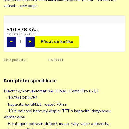
způsob...
celý popis
510 378 Kč
/
ks
421 800 Kč
bez DPH
Přidat do košíku
Číslo produktu:
RAT0004
Kompletní specifikace
Elektrický konvektomat RATIONAL iCombi Pro 6-2/1
- 1072x1042x754
- kapacita 6x GN2/1, rozteč 70mm
- 10-ti palcový barevný displej TFT s kapacitní dotykovou
obrazovkou
- 6 kategorií potravin drůbež, maso, ryby, vajce a dezerty,