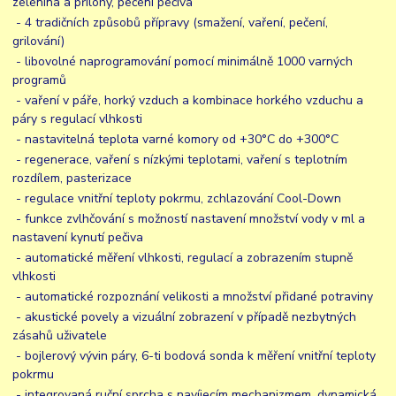
zelenina a přílohy, pečení pečiva
- 4 tradičních způsobů přípravy (smažení, vaření, pečení,
grilování)
- libovolné naprogramování pomocí minimálně 1000 varných
programů
- vaření v páře, horký vzduch a kombinace horkého vzduchu a
páry s regulací vlhkosti
- nastavitelná teplota varné komory od +30°C do +300°C
- regenerace, vaření s nízkými teplotami, vaření s teplotním
rozdílem, pasterizace
- regulace vnitřní teploty pokrmu, zchlazování Cool-Down
- funkce zvlhčování s možností nastavení množství vody v ml a
nastavení kynutí pečiva
- automatické měření vlhkosti, regulací a zobrazením stupně
vlhkosti
- automatické rozpoznání velikosti a množství přidané potraviny
- akustické povely a vizuální zobrazení v případě nezbytných
zásahů uživatele
- bojlerový vývin páry, 6-ti bodová sonda k měření vnitřní teploty
pokrmu
- integrovaná ruční sprcha s navíjecím mechanizmem, dynamická