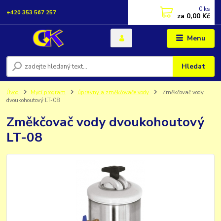
0
ks
+420 353 567 257
za
0,00 Kč
Menu
Hledat
Úvod
Mycí program
úpravny a změkčovače vody
Změkčovač vody
dvoukohoutový LT-08
Změkčovač vody dvoukohoutový
LT-08