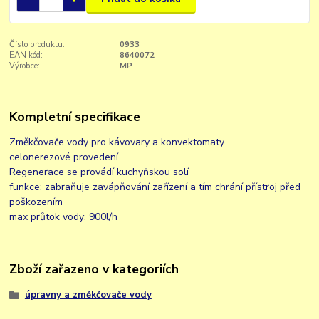
Číslo produktu:
0933
EAN kód:
8640072
Výrobce:
MP
Kompletní specifikace
Změkčovače vody pro kávovary a konvektomaty
celonerezové provedení
Regenerace se provádí kuchyňskou solí
funkce: zabraňuje zavápňování zařízení a tím chrání přístroj před
poškozením
max průtok vody: 900l/h
Zboží zařazeno v kategoriích
úpravny a změkčovače vody