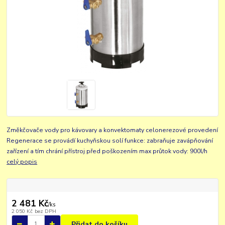
Změkčovače vody pro kávovary a konvektomaty celonerezové provedení
Regenerace se provádí kuchyňskou solí funkce: zabraňuje zavápňování
zařízení a tím chrání přístroj před poškozením max průtok vody: 900l/h
celý popis
2 481 Kč
/
ks
2 050 Kč
bez DPH
Přidat do košíku