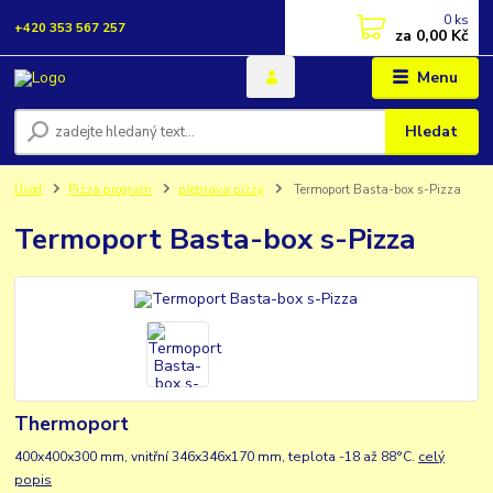
0
ks
+420 353 567 257
za
0,00 Kč
Menu
Hledat
Úvod
Pizza program
přeprava pizzy
Termoport Basta-box s-Pizza
Termoport Basta-box s-Pizza
Thermoport
400x400x300 mm, vnitřní 346x346x170 mm, teplota -18 až 88°C.
celý
popis