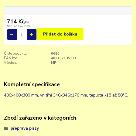
714 Kč
/
ks
590 Kč
bez DPH
Přidat do košíku
Číslo produktu:
0680
EAN kód:
403137135171
Výrobce:
MP
Kompletní specifikace
400x400x300 mm, vnitřní 346x346x170 mm, teplota -18 až 88°C.
Zboží zařazeno v kategoriích
přeprava pizzy