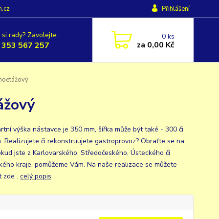
h.cz
Přihlášení
 si rady? Zavolejte.
0
ks
za
0,00 Kč
 353 567 257
noetážový
ážový
rtní výška nástavce je 350 mm, šířka může být také - 300 či
 Realizujete či rekonstruujete gastroprovoz? Obraťte se na
okud jste z Karlovarského, Středočeského, Ústeckého či
kého kraje, pomůžeme Vám. Na naše realizace se můžete
t zde .
celý popis