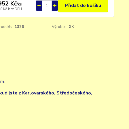
952 Kč
/
ks
Přidat do košíku
40 Kč
bez DPH
roduktu:
1326
Výrobce:
GK
mm.
kud jste z Karlovarského, Středočeského,