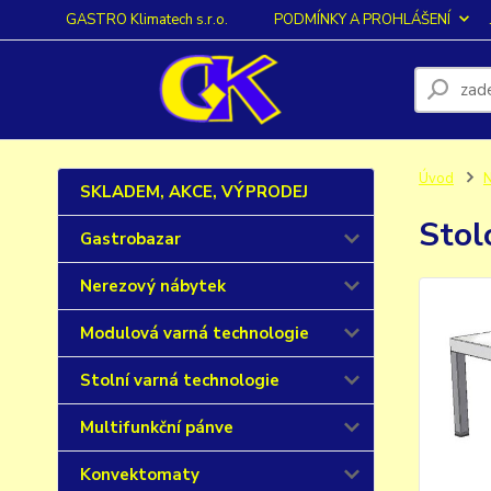
GASTRO Klimatech s.r.o.
PODMÍNKY A PROHLÁŠENÍ
Úvod
N
SKLADEM, AKCE, VÝPRODEJ
Stol
Gastrobazar
Nerezový nábytek
Modulová varná technologie
Stolní varná technologie
Multifunkční pánve
Konvektomaty