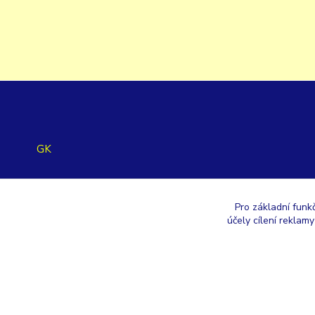
GK
+420 353 567 257
Pro základní funk
účely cílení reklam
eshop@gastroklimatech.cz