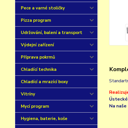
Pece a varné stoličky
Pizza program
Udržování, balení a transport
Výdejní zařízení
Příprava pokrmů
Komple
Chladící technika
Standart
Chladící a mrazící boxy
Realizuj
Vitríny
Ústeckéh
Na naše 
Mycí program
Hygiena, baterie, koše