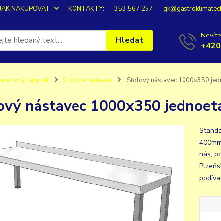
JAK NAKUPOVAT
KONTAKTY:
353 567 257
gk@gastroklimatec
Nevíte
Hledat
+420
erezový nábytek
Stolové nástavce
Stolový nástavec 1000x350 jed
ový nástavec 1000x350 jednoet
Standa
400mm.
nás, p
Plzeňs
podíva