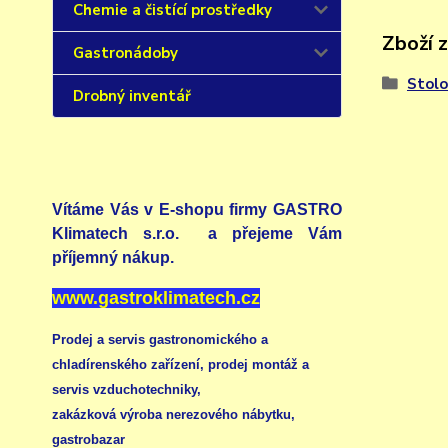
Chemie a čistící prostředky
Zboží 
Gastronádoby
Stolo
Drobný inventář
Vítáme Vás v E-shopu firmy GASTRO
Klimatech s.r.o. a přejeme Vám
příjemný nákup.
www.gastroklimatech.cz
Prodej a servis gastronomického a
chladírenského zařízení,
prodej montáž a
servis vzduchotechniky
,
zakázková výroba nerezového nábytku
,
gastrobazar