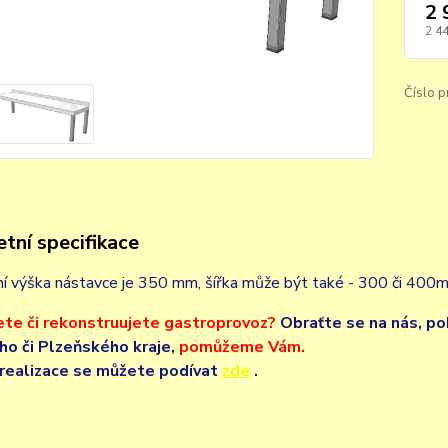
2 
2 4
Číslo p
tní specifikace
ní výška nástavce je 350 mm, šířka může být také - 300 či 400
ete či rekonstruujete gastroprovoz?
Obraťte se na nás,
po
o či Plzeňského kraje,
pomůžeme Vám.
realizace se můžete podívat
zde
.