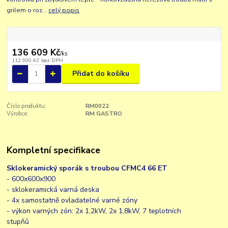
grilem o roz...
celý popis
136 609 Kč
/
ks
112 900 Kč
bez DPH
Přidat do košíku
Číslo produktu:
RM0022
Výrobce:
RM GASTRO
Kompletní specifikace
Sklokeramický sporák s troubou CFMC4 66 ET
- 600x600x900
- sklokeramická varná deska
- 4x samostatně ovladatelné varné zóny
- výkon varných zón: 2x 1,2kW, 2x 1,8kW, 7 teplotních
stupňů