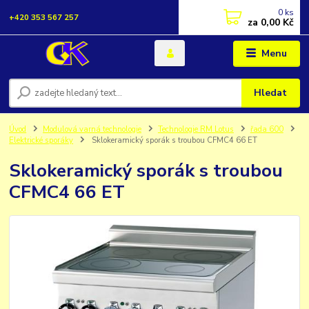
0
ks
+420 353 567 257
za
0,00 Kč
Menu
Hledat
Úvod
Modulová varná technologie
Technologie RM Lotus
řada 600
Elektrické sporáky
Sklokeramický sporák s troubou CFMC4 66 ET
Sklokeramický sporák s troubou
CFMC4 66 ET