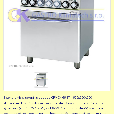
Sklokeramický sporák s troubou CFMC4 66 ET - 600x600x900 -
sklokeramická varná deska - 4x samostatně ovladatelné varné zóny -
výkon varných zón: 2x 1,2kW, 2x 1,8kW, 7 teplotních stupňů - varovná
kontrolka při zbytkovém teple - horkovzdušná nerezová trouba multi s