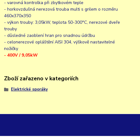
- varovná kontrolka při zbytkovém teple
- horkovzdušná nerezová trouba multi s grilem o rozměru
460x370x350
- výkon trouby: 3,05kW, teplota 50-300°C, nerezové dveře
trouby
- důsledné zaoblení hran pro snadnou údržbu
- celonerezové opláštění AISI 304, výškově nastavitelné
nožičky
- 400V / 9,05kW
Zboží zařazeno v kategoriích
Elektrické sporáky
GK