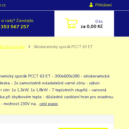
h.cz
Přihlášení
 si rady? Zavolejte.
0
ks
za
0,00 Kč
 353 567 257
ktrické sporáky
Sklokeramický sporák PCCT 63 ET
ramický sporák PCCT 63 ET - 300x600x280 - sklokeramická
deska - 2x samostatně ovladatelné varné zóny - výkon
h zón: 1x 1,2kW, 1x 1,8kW - 7 teplotních stupňů - varovná
lka při zbytkovém teple - důsledné zaoblení hran pro snadnou
 - možnost 230V na...
celý popis