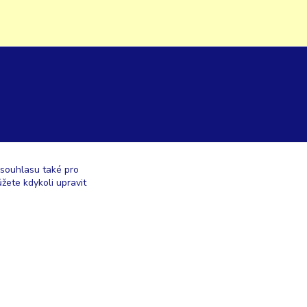
 souhlasu také pro
žete kdykoli upravit
Vytvořeno na
Eshop-rychle.cz