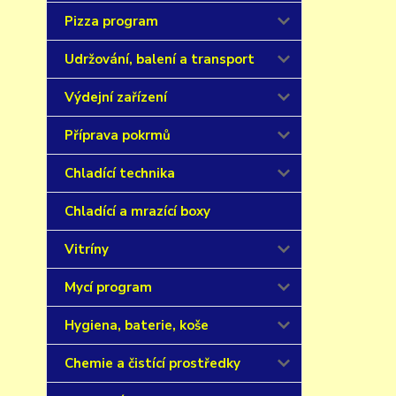
Pizza program
Udržování, balení a transport
Výdejní zařízení
Příprava pokrmů
Chladící technika
Chladící a mrazící boxy
Vitríny
Mycí program
Hygiena, baterie, koše
Chemie a čistící prostředky