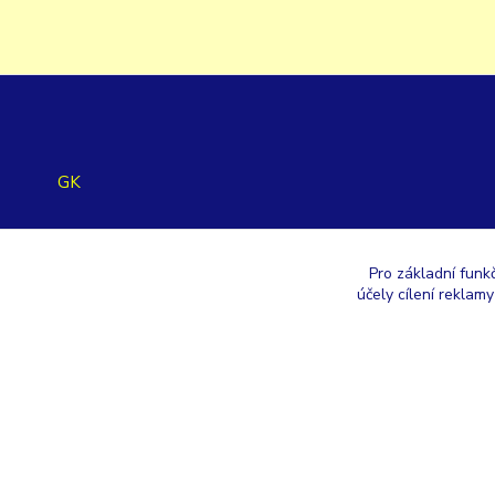
GK
+420 353 567 257
Pro základní funk
účely cílení reklam
eshop@gastroklimatech.cz