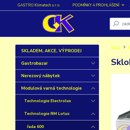
GASTRO Klimatech s.r.o.
PODMÍNKY A PROHLÁŠENÍ
Úvod
M
SKLADEM, AKCE, VÝPRODEJ
Sklo
Gastrobazar
Nerezový nábytek
Modulová varná technologie
Technologie Electrolux
Technologie RM Lotus
řada 600