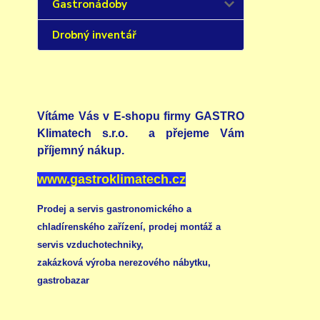
Gastronádoby
Drobný inventář
Vítáme Vás v E-shopu firmy GASTRO
Klimatech s.r.o. a přejeme Vám
příjemný nákup.
www.gastroklimatech.cz
Prodej a servis gastronomického a
chladírenského zařízení,
prodej montáž a
servis vzduchotechniky
,
zakázková výroba nerezového nábytku
,
gastrobazar