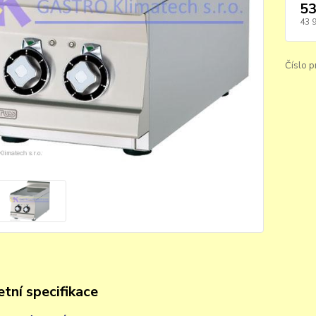
53
43 
Číslo p
tní specifikace