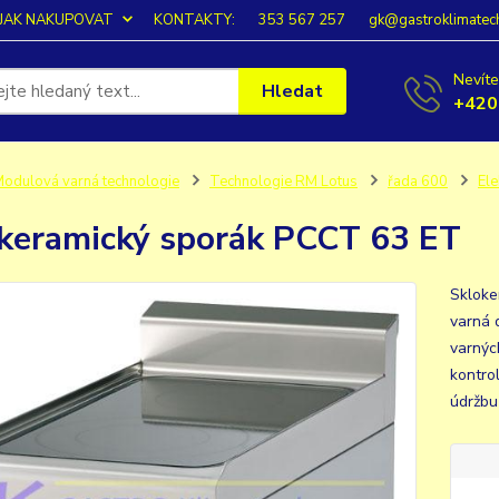
JAK NAKUPOVAT
KONTAKTY:
353 567 257
gk@gastroklimatec
Nevíte
Hledat
+420
odulová varná technologie
Technologie RM Lotus
řada 600
Ele
keramický sporák PCCT 63 ET
Skloke
varná 
varnýc
kontro
údržbu