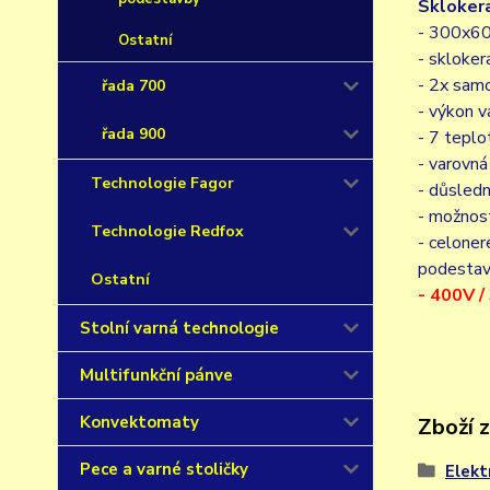
Skloker
- 300x6
Ostatní
- skloker
- 2x sam
řada 700
- výkon 
řada 900
- 7 teplo
- varovná
Technologie Fagor
- důsledn
- možnos
Technologie Redfox
- celoner
podesta
Ostatní
- 400V 
Stolní varná technologie
Multifunkční pánve
Konvektomaty
Zboží 
Pece a varné stoličky
Elekt