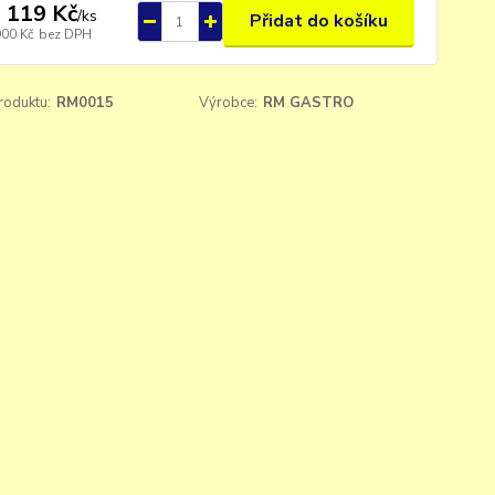
 119 Kč
/
ks
Přidat do košíku
900 Kč
bez DPH
roduktu:
RM0015
Výrobce:
RM GASTRO