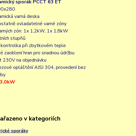
amický sporák PCCT 63 ET
00x280
amická varná deska
ostatně ovladatelné varné zóny
varných zón: 1x 1,2kW, 1x 1,8kW
tních stupňů
 kontrolka při zbytkovém teple
é zaoblení hran pro snadnou údržbu
t 230V na objednávku
ezové opláštění AISI 304, provedení bez
vby
/ 3,0kW
zařazeno v kategoriích
rické sporáky