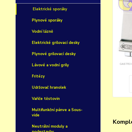
Elektrické sporáky
Plynové sporáky
Vodní lázně
Elektrické grilovací desky
Plynové grilovací desky
Lávové a vodní grily
Fritézy
Udržovač hranolek
Vařiče těstovin
Multifunkční pánve a Sous-
vide
Komple
Neutrální moduly a
podestavby