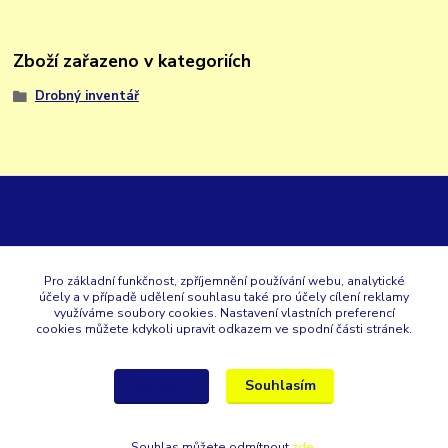
Zboží zařazeno v kategoriích
Drobný inventář
GK
Pro základní funkčnost, zpříjemnění používání webu, analytické
účely a v případě udělení souhlasu také pro účely cílení reklamy
+420 353 567 257
využíváme soubory cookies. Nastavení vlastních preferencí
cookies můžete kdykoli upravit odkazem ve spodní části stránek.
eshop@gastroklimatech.cz
Souhlasím
Nastavení
Souhlas můžete odmítnout
zde
.