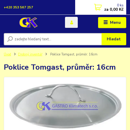
0
ks
+420 353 567 257
za
0,00 Kč
Menu
Hledat
Úvod
Drobný inventář
Poklice Tomgast, průměr: 16cm
Poklice Tomgast, průměr: 16cm