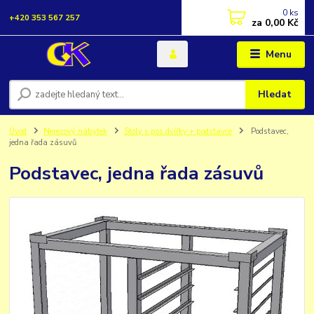
0
ks
+420 353 567 257
za
0,00 Kč
Menu
Hledat
Úvod
Nerezový nábytek
Stoly s pos.dvířky + podstavce
Podstavec,
jedna řada zásuvů
Podstavec, jedna řada zásuvů