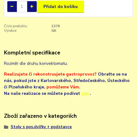
Přidat do košíku
Číslo produktu:
1376
Výrobce:
GK
Kompletní specifikace
Rozměr dle druhu konvektomatu.
Realizujete či rekonstruujete gastroprovoz?
Obraťte se na
nás,
pokud jste z Karlovarského, Středočeského, Ústeckého
či Plzeňského kraje,
pomůžeme Vám.
Na naše realizace se můžete podívat
zde
.
Zboží zařazeno v kategoriích
Stoly s pos.dvířky + podstavce