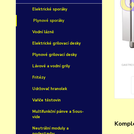
Elektrické sporáky
Plynové sporáky
Vodní lázně
Elektrické grilovací desky
Plynové grilovací desky
Lávové a vodní grily
Fritézy
Udržovač hranolek
Vařiče těstovin
Multifunkční pánve a Sous-
vide
Komple
Neutrální moduly a
podestavby