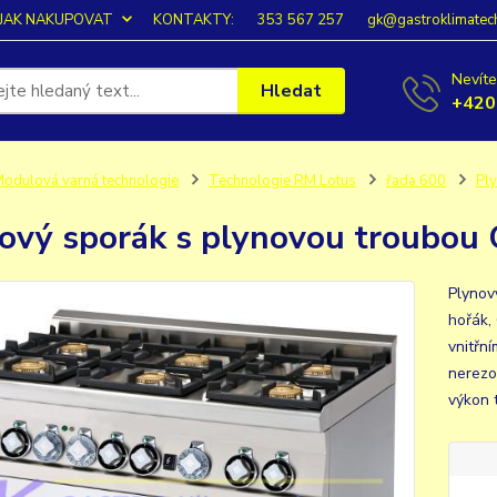
JAK NAKUPOVAT
KONTAKTY:
353 567 257
gk@gastroklimatec
Nevíte
Hledat
+420
odulová varná technologie
Technologie RM Lotus
řada 600
Pl
ový sporák s plynovou troubou
Plynov
hořák,
vnitřn
nerezo
výkon t