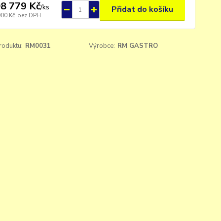
8 779 Kč
/
ks
Přidat do košíku
900 Kč
bez DPH
roduktu:
RM0031
Výrobce:
RM GASTRO