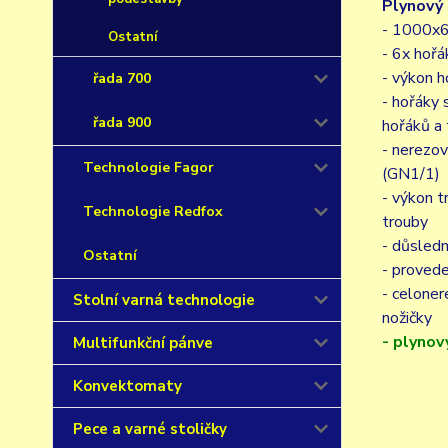
Plynový
- 1000x
Ostatní
- 6x hořák
- výkon 
řada 700
- hořáky 
řada 900
hořáků a 
- nerezo
Technologie Fagor
(GN1/1)
- výkon 
Technologie Redfox
trouby
- důsledn
Ostatní
- provede
- celoner
Stolní varná technologie
nožičky
- plyno
Multifunkční pánve
Konvektomaty
Pece a varné stoličky