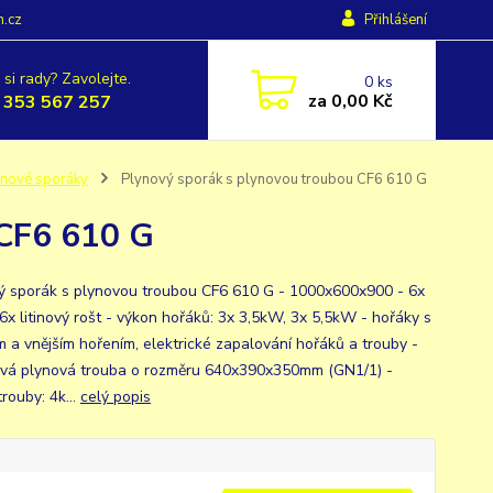
h.cz
Přihlášení
 si rady? Zavolejte.
0
ks
za
0,00 Kč
 353 567 257
ynové sporáky
Plynový sporák s plynovou troubou CF6 610 G
 CF6 610 G
ý sporák s plynovou troubou CF6 610 G - 1000x600x900 - 6x
 6x litinový rošt - výkon hořáků: 3x 3,5kW, 3x 5,5kW - hořáky s
ím a vnějším hořením, elektrické zapalování hořáků a trouby -
vá plynová trouba o rozměru 640x390x350mm (GN1/1) -
rouby: 4k...
celý popis