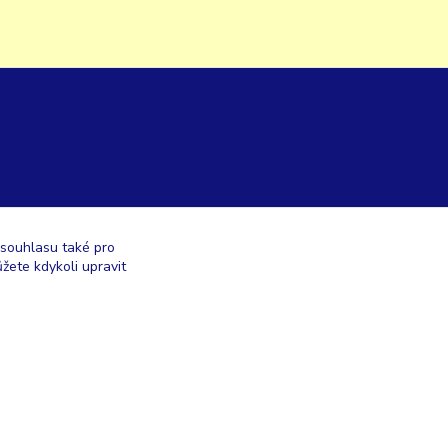
 souhlasu také pro
žete kdykoli upravit
Vytvořeno na
Eshop-rychle.cz