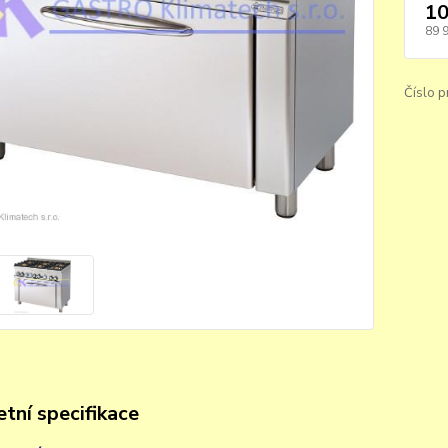
10
89 
Číslo p
tní specifikace