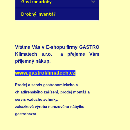
Gastronádoby
Drobný inventář
Vítáme Vás v E-shopu firmy GASTRO
Klimatech s.r.o. a přejeme Vám
příjemný nákup.
www.gastroklimatech.cz
Prodej a servis gastronomického a
chladírenského zařízení,
prodej montáž a
servis vzduchotechniky
,
zakázková výroba nerezového nábytku
,
gastrobazar