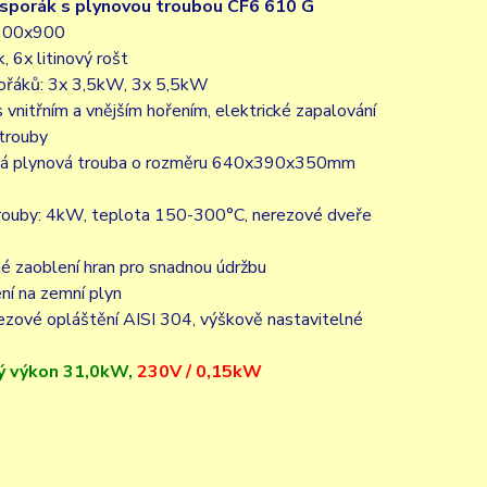
 sporák s plynovou troubou CF6 610 G
600x900
, 6x litinový rošt
hořáků: 3x 3,5kW, 3x 5,5kW
s vnitřním a vnějším hořením, elektrické zapalování
trouby
vá plynová trouba o rozměru 640x390x350mm
trouby: 4kW, teplota 150-300°C, nerezové dveře
é zaoblení hran pro snadnou údržbu
ní na zemní plyn
ezové opláštění AISI 304, výškově nastavitelné
vý výkon 31,0kW,
230V / 0,15kW