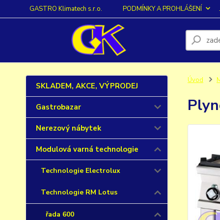
GASTRO Klimatech s.r.o.
PODMÍNKY A PROHLÁŠENÍ
Úvod
M
SKLADEM, AKCE, VÝPRODEJ
Plyn
Gastrobazar
Nerezový nábytek
Modulová varná technologie
Technologie Electrolux
Technologie RM Lotus
řada 600