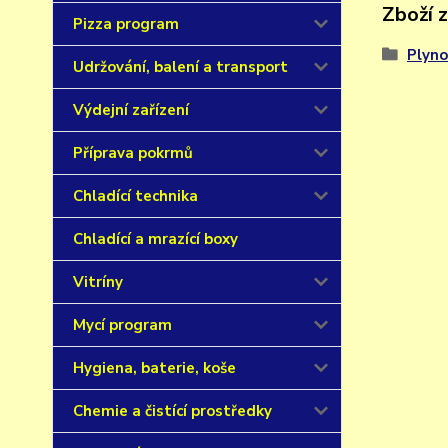
Zboží 
Pizza program
Plyno
Udržování, balení a transport
Výdejní zařízení
Příprava pokrmů
Chladící technika
Chladící a mrazící boxy
Vitríny
Mycí program
Hygiena, baterie, koše
Chemie a čistící prostředky