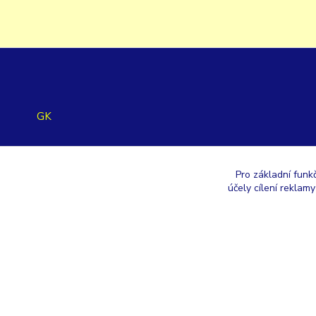
GK
+420 353 567 257
Pro základní funk
účely cílení reklam
eshop@gastroklimatech.cz