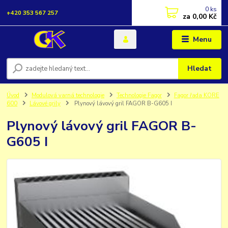
0
ks
+420 353 567 257
za
0,00 Kč
Menu
Hledat
Úvod
Modulová varná technologie
Technologie Fagor
Fagor řada KORE
600
Lávové grily
Plynový lávový gril FAGOR B-G605 I
Plynový lávový gril FAGOR B-
G605 I