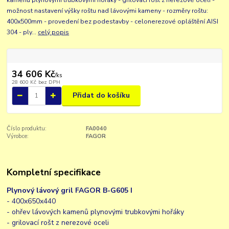
možnost nastavení výšky roštu nad lávovými kameny - rozměry roštu:
400x500mm - provedení bez podestavby - celonerezové opláštění AISI
304 - ply...
celý popis
34 606 Kč
/
ks
28 600 Kč
bez DPH
Přidat do košíku
Číslo produktu:
FA0040
Výrobce:
FAGOR
Kompletní specifikace
Plynový lávový gril FAGOR B-G605 I
- 400x650x440
- ohřev lávových kamenů plynovými trubkovými hořáky
- grilovací rošt z nerezové oceli