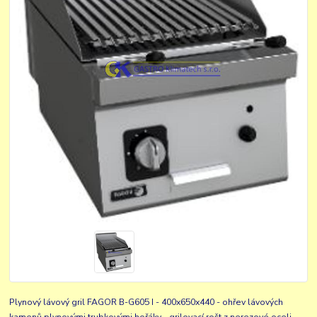
Plynový lávový gril FAGOR B-G605 I - 400x650x440 - ohřev lávových
kamenů plynovými trubkovými hořáky - grilovací rošt z nerezové oceli -