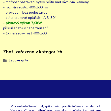
- možnost nastavení výšky roštu nad lávovými kameny
- rozměry roštu: 400x500mm
- provedení bez podestavby
- celonerezové opláštění AISI 304
- plynový výkon 7,0kW
příslušenství v ceně zařízení:
- 1x nerezový rošt 400x500
Zboží zařazeno v kategoriích
Lávové grily
GK
Pro základní funkčnost, zpříjemnění používání webu, analytické
účely a v případě udělení souhlasu také pro účely cílení reklamy