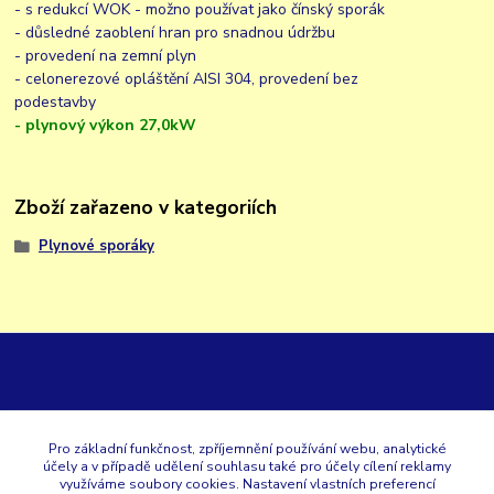
- s redukcí WOK - možno používat jako čínský sporák
- důsledné zaoblení hran pro snadnou údržbu
- provedení na zemní plyn
- celonerezové opláštění AISI 304, provedení bez
podestavby
- plynový výkon 27,0kW
Zboží zařazeno v kategoriích
Plynové sporáky
GK
Pro základní funkčnost, zpříjemnění používání webu, analytické
účely a v případě udělení souhlasu také pro účely cílení reklamy
+420 353 567 257
využíváme soubory cookies. Nastavení vlastních preferencí