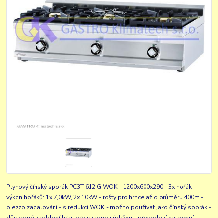
Plynový čínský sporák PC3T 612 G WOK - 1200x600x290 - 3x hořák -
výkon hořáků: 1x 7,0kW, 2x 10kW - rošty pro hrnce až o průměru 400m -
piezzo zapalování - s redukcí WOK - možno používat jako čínský sporák -
důsledné zaoblení hran pro snadnou údržbu - provedení na zemní