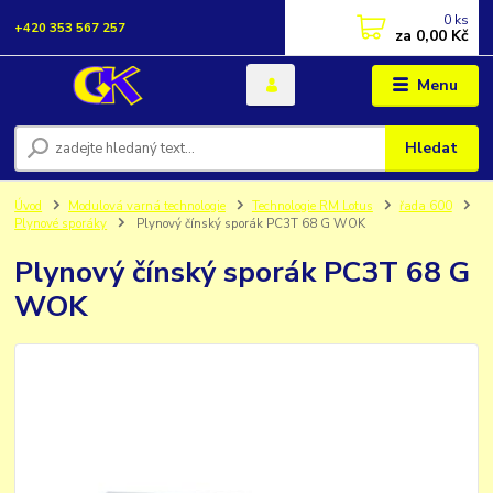
0
ks
+420 353 567 257
za
0,00 Kč
Menu
Hledat
Úvod
Modulová varná technologie
Technologie RM Lotus
řada 600
Plynové sporáky
Plynový čínský sporák PC3T 68 G WOK
Plynový čínský sporák PC3T 68 G
WOK