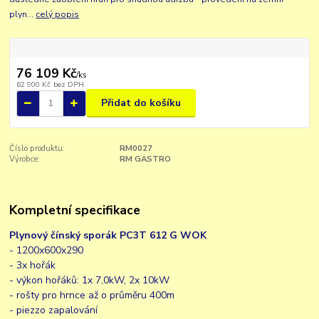
plyn...
celý popis
76 109 Kč
/
ks
62 900 Kč
bez DPH
Přidat do košíku
Číslo produktu:
RM0027
Výrobce:
RM GASTRO
Kompletní specifikace
Plynový čínský sporák PC3T 612 G WOK
- 1200x600x290
- 3x hořák
- výkon hořáků: 1x 7,0kW, 2x 10kW
- rošty pro hrnce až o průměru 400m
- piezzo zapalování