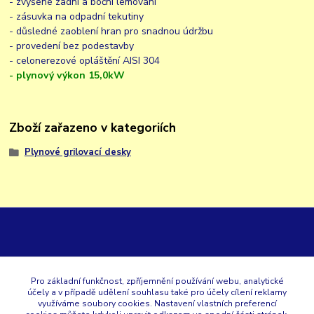
- zvýšené zadní a boční lemování
- zásuvka na odpadní tekutiny
- důsledné zaoblení hran pro snadnou údržbu
- provedení bez podestavby
- celonerezové opláštění AISI 304
- plynový výkon 15,0kW
Zboží zařazeno v kategoriích
Plynové grilovací desky
GK
Pro základní funkčnost, zpříjemnění používání webu, analytické
účely a v případě udělení souhlasu také pro účely cílení reklamy
+420 353 567 257
využíváme soubory cookies. Nastavení vlastních preferencí