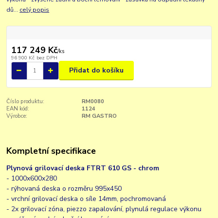
dů...
celý popis
117 249 Kč
/
ks
96 900 Kč
bez DPH
Přidat do košíku
Číslo produktu:
RM0080
EAN kód:
1124
Výrobce:
RM GASTRO
Kompletní specifikace
Plynová grilovací deska FTRT 610 GS - chrom
- 1000x600x280
- rýhovaná deska o rozměru 995x450
- vrchní grilovací deska o síle 14mm,
pochromovaná
- 2x grilovací zóna, piezzo zapalování, plynulá regulace výkonu