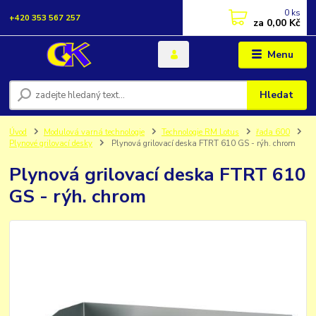
0
ks
+420 353 567 257
za
0,00 Kč
Menu
Hledat
Úvod
Modulová varná technologie
Technologie RM Lotus
řada 600
Plynové grilovací desky
Plynová grilovací deska FTRT 610 GS - rýh. chrom
Plynová grilovací deska FTRT 610
GS - rýh. chrom