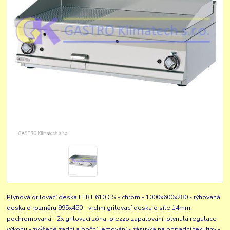
Plynová grilovací deska FTRT 610 GS - chrom - 1000x600x280 - rýhovaná
deska o rozměru 995x450 - vrchní grilovací deska o síle 14mm,
pochromovaná - 2x grilovací zóna, piezzo zapalování, plynulá regulace
výkonu - zvýšené zadní a boční lemování - zásuvka na odpadní tekutiny -