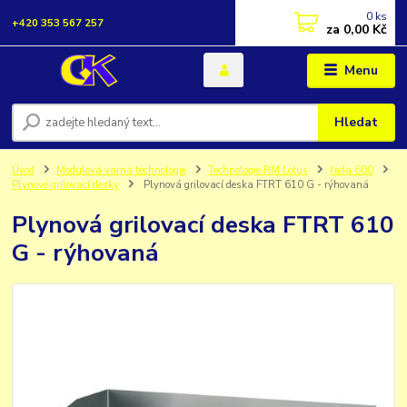
0
ks
+420 353 567 257
za
0,00 Kč
Menu
Hledat
Úvod
Modulová varná technologie
Technologie RM Lotus
řada 600
Plynové grilovací desky
Plynová grilovací deska FTRT 610 G - rýhovaná
Plynová grilovací deska FTRT 610
G - rýhovaná