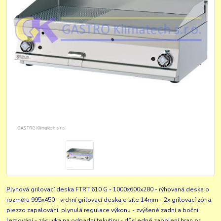
Plynová grilovací deska FTRT 610 G - 1000x600x280 - rýhovaná deska o
rozměru 995x450 - vrchní grilovací deska o síle 14mm - 2x grilovací zóna,
piezzo zapalování, plynulá regulace výkonu - zvýšené zadní a boční
lemování - zásuvka na odpadní tekutiny - důsledné zaoblení hran pr...