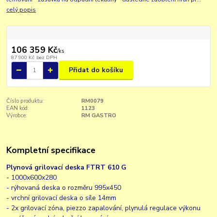
celý popis
106 359 Kč
/
ks
87 900 Kč
bez DPH
Přidat do košíku
Číslo produktu:
RM0079
EAN kód:
1123
Výrobce:
RM GASTRO
Kompletní specifikace
Plynová grilovací deska FTRT 610 G
- 1000x600x280
- rýhovaná deska o rozměru 995x450
- vrchní grilovací deska o síle 14mm
- 2x grilovací zóna, piezzo zapalování, plynulá regulace výkonu