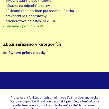
- zvýšené zadní a boční lemování
- zásuvka na odpadní tekutiny
- důsledné zaoblení hran pro snadnou údržbu
- provedení bez podestavby
- celonerezové opláštění AISI 304
- plynový výkon 15,0kW
Zboží zařazeno v kategoriích
Plynové grilovací desky
GK
Pro základní funkčnost, zpříjemnění používání webu, analytické
účely a v případě udělení souhlasu také pro účely cílení reklamy
+420 353 567 257
využíváme soubory cookies. Nastavení vlastních preferencí