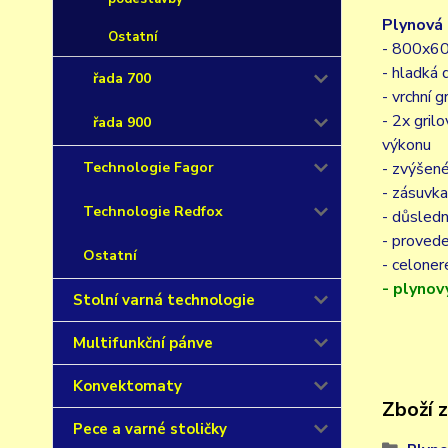
Plynová 
Ostatní
- 800x6
- hladká
řada 700
- vrchní 
- 2x gril
řada 900
výkonu
- zvýšené
Technologie Fagor
- zásuvka
Technologie Redfox
- důsledn
- proved
Ostatní
- celone
- plyno
Stolní varná technologie
Multifunkční pánve
Konvektomaty
Zboží 
Pece a varné stoličky