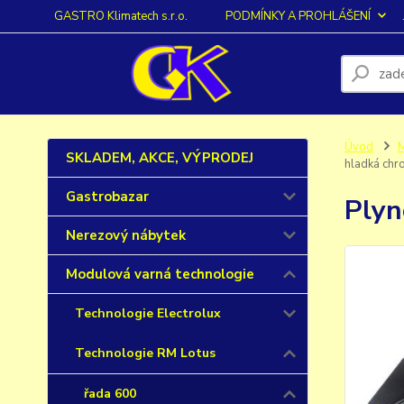
GASTRO Klimatech s.r.o.
PODMÍNKY A PROHLÁŠENÍ
Úvod
M
SKLADEM, AKCE, VÝPRODEJ
hladká chr
Gastrobazar
Plyn
Nerezový nábytek
Modulová varná technologie
Technologie Electrolux
Technologie RM Lotus
řada 600