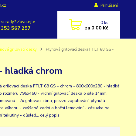
h.cz
Přihlášení
 si rady? Zavolejte.
0
ks
za
0,00 Kč
 353 567 257
nové grilovací desky
Plynová grilovací deska FTLT 68 GS -
- hladká chrom
á grilovací deska FTLT 68 GS - chrom - 800x600x280 - hladká
o rozměru 795x450 - vrchní grilovací deska o síle 14mm,
movaná - 2x grilovací zóna, piezzo zapalování, plynulá
ce výkonu - zvýšené zadní a boční lemování - zásuvka na
 tekutiny - důsled...
celý popis