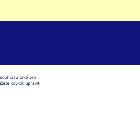
 souhlasu také pro
žete kdykoli upravit
Vytvořeno na
Eshop-rychle.cz