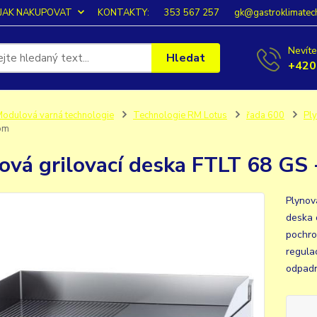
JAK NAKUPOVAT
KONTAKTY:
353 567 257
gk@gastroklimatec
Nevíte
Hledat
+420
odulová varná technologie
Technologie RM Lotus
řada 600
Ply
om
ová grilovací deska FTLT 68 GS 
Plynov
deska 
pochro
regula
odpadní