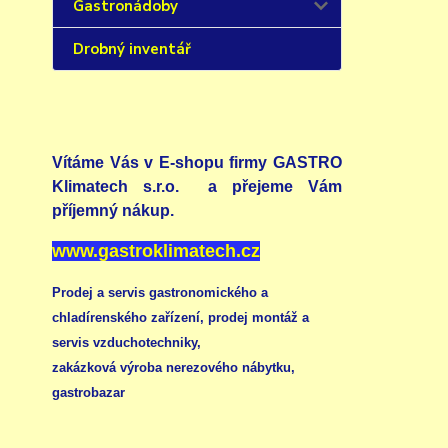
Gastronádoby
Drobný inventář
Vítáme Vás v E-shopu firmy GASTRO
Klimatech s.r.o. a přejeme Vám
příjemný nákup.
www.gastroklimatech.cz
Prodej a servis gastronomického a
chladírenského zařízení,
prodej montáž a
servis vzduchotechniky
,
zakázková výroba nerezového nábytku
,
gastrobazar