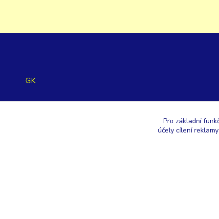
GK
+420 353 567 257
Pro základní funk
účely cílení reklam
eshop@gastroklimatech.cz