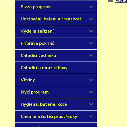
Plyno
Pizza program
Udržování, balení a transport
Výdejní zařízení
Příprava pokrmů
Chladící technika
Chladící a mrazící boxy
Vitríny
Mycí program
Hygiena, baterie, koše
Chemie a čistící prostředky