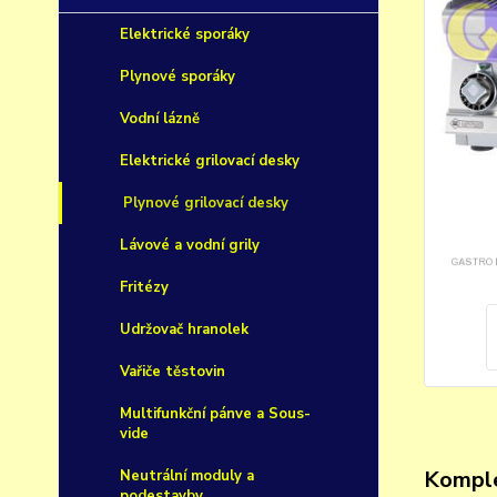
Elektrické sporáky
Plynové sporáky
Vodní lázně
Elektrické grilovací desky
Plynové grilovací desky
Lávové a vodní grily
Fritézy
Udržovač hranolek
Vařiče těstovin
Multifunkční pánve a Sous-
vide
Komple
Neutrální moduly a
podestavby