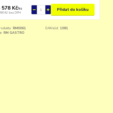
 578 Kč
/
ks
Přidat do košíku
990 Kč
bez DPH
roduktu:
RM0061
EAN kód:
1081
e:
RM GASTRO