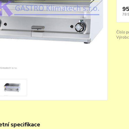
95
78 
Číslo p
Výrobc
tní specifikace