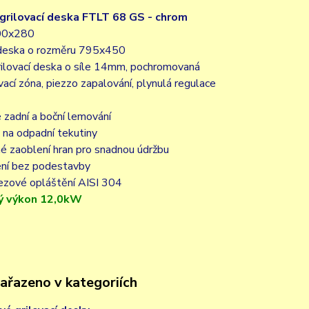
grilovací deska FTLT 68 GS - chrom
00x280
 deska o rozměru 795x450
grilovací deska o síle 14mm,
pochromovaná
ovací zóna, piezzo zapalování, plynulá regulace
 zadní a boční lemování
 na odpadní tekutiny
é zaoblení hran pro snadnou údržbu
ení bez podestavby
rezové opláštění AISI 304
vý výkon 12,0kW
zařazeno v kategoriích