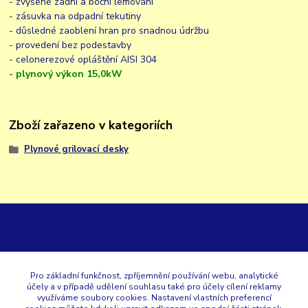
- zvýšené zadní a boční lemování
- zásuvka na odpadní tekutiny
- důsledné zaoblení hran pro snadnou údržbu
- provedení bez podestavby
- celonerezové opláštění AISI 304
- plynový výkon 15,0kW
Zboží zařazeno v kategoriích
Plynové grilovací desky
GK
Pro základní funkčnost, zpříjemnění používání webu, analytické
účely a v případě udělení souhlasu také pro účely cílení reklamy
+420 353 567 257
využíváme soubory cookies. Nastavení vlastních preferencí