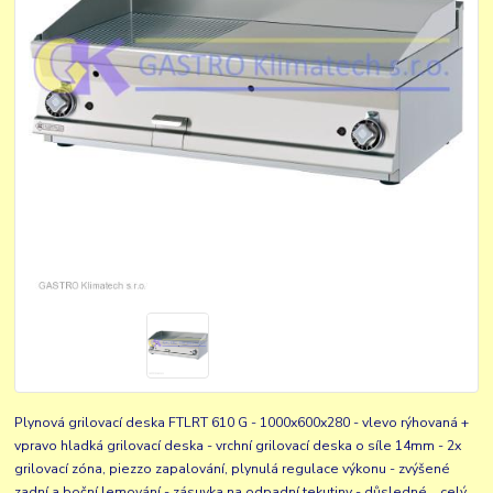
Plynová grilovací deska FTLRT 610 G - 1000x600x280 - vlevo rýhovaná +
vpravo hladká grilovací deska - vrchní grilovací deska o síle 14mm - 2x
grilovací zóna, piezzo zapalování, plynulá regulace výkonu - zvýšené
zadní a boční lemování - zásuvka na odpadní tekutiny - důsledné...
celý