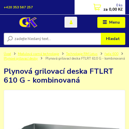
0
ks
+420 353 567 257
za
0,00 Kč
Menu
Hledat
Úvod
Modulová varná technologie
Technologie RM Lotus
řada 600
Plynové grilovací desky
Plynová grilovací deska FTLRT 610 G - kombinovaná
Plynová grilovací deska FTLRT
610 G - kombinovaná