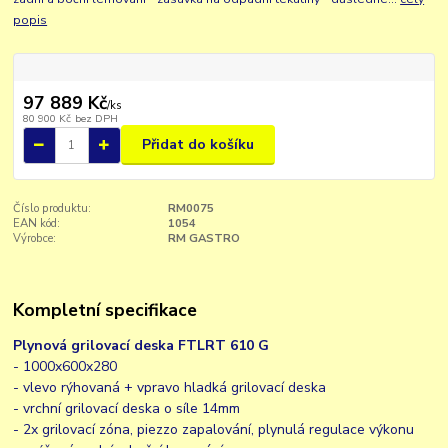
popis
97 889 Kč
/
ks
80 900 Kč
bez DPH
Přidat do košíku
Číslo produktu:
RM0075
EAN kód:
1054
Výrobce:
RM GASTRO
Kompletní specifikace
Plynová grilovací deska FTLRT 610 G
- 1000x600x280
- vlevo rýhovaná + vpravo hladká grilovací deska
- vrchní grilovací deska o síle 14mm
- 2x grilovací zóna, piezzo zapalování, plynulá regulace výkonu