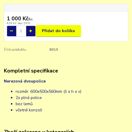
1 000 Kč
/
ks
826 Kč
bez DPH
Přidat do košíku
Číslo produktu:
B019
Kompletní specifikace
Nerezová dvoupolice
rozměr: 600x500x560mm (š x h x v)
2x plná police
bez lemů
včetně konzolí
Zboží zařazeno v kategoriích