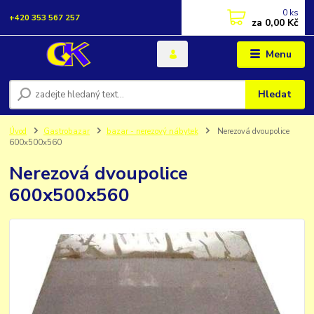
0
ks
+420 353 567 257
za
0,00 Kč
Menu
Hledat
Úvod
Gastrobazar
bazar - nerezový nábytek
Nerezová dvoupolice
600x500x560
Nerezová dvoupolice
600x500x560