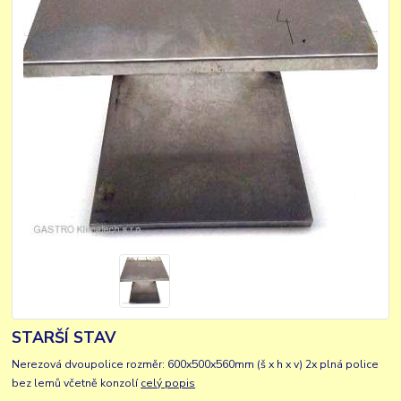
STARŠÍ STAV
Nerezová dvoupolice rozměr: 600x500x560mm (š x h x v) 2x plná police
bez lemů včetně konzolí
celý popis