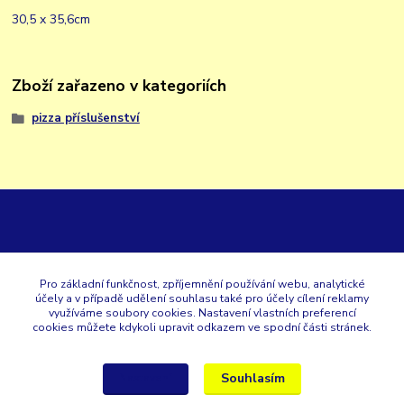
30,5 x 35,6cm
Zboží zařazeno v kategoriích
pizza příslušenství
GK
Pro základní funkčnost, zpříjemnění používání webu, analytické
účely a v případě udělení souhlasu také pro účely cílení reklamy
+420 353 567 257
využíváme soubory cookies. Nastavení vlastních preferencí
cookies můžete kdykoli upravit odkazem ve spodní části stránek.
eshop@gastroklimatech.cz
Souhlasím
Nastavení