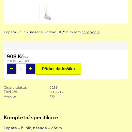
Lopata – hliník, násada – dřevo. 30,5 x 35,6cm
celý popis
908 Kč
/
ks
750 Kč
bez DPH
Přidat do košíku
Číslo produktu:
0283
EAN kód:
LO-3212
Výrobce:
TO
Kompletní specifikace
Lopata – hliník, násada – dřevo.