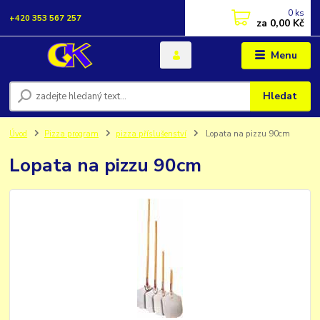
0
ks
+420 353 567 257
za
0,00 Kč
Menu
Hledat
Úvod
Pizza program
pizza příslušenství
Lopata na pizzu 90cm
Lopata na pizzu 90cm