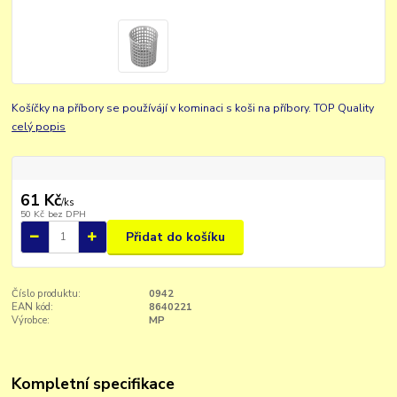
Košíčky na příbory se používájí v kominaci s koši na příbory. TOP Quality
celý popis
61 Kč
/
ks
50 Kč
bez DPH
Přidat do košíku
Číslo produktu:
0942
EAN kód:
8640221
Výrobce:
MP
Kompletní specifikace