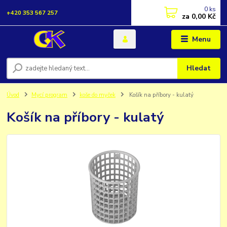
0
ks
+420 353 567 257
za
0,00 Kč
Menu
Hledat
Úvod
Mycí program
koše do myček
Košík na příbory - kulatý
Košík na příbory - kulatý