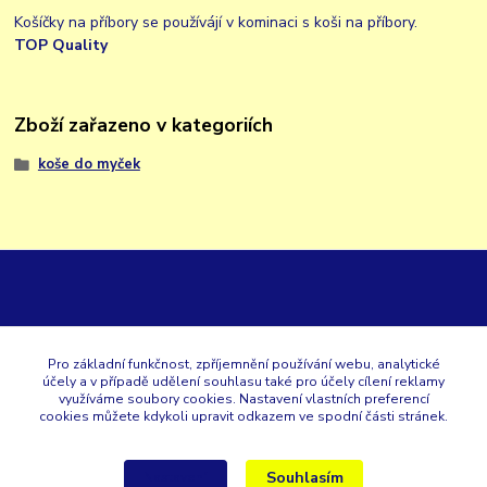
Košíčky na příbory se používájí v kominaci s koši na příbory.
TOP Quality
Zboží zařazeno v kategoriích
koše do myček
GK
Pro základní funkčnost, zpříjemnění používání webu, analytické
účely a v případě udělení souhlasu také pro účely cílení reklamy
+420 353 567 257
využíváme soubory cookies. Nastavení vlastních preferencí
cookies můžete kdykoli upravit odkazem ve spodní části stránek.
eshop@gastroklimatech.cz
Souhlasím
Nastavení