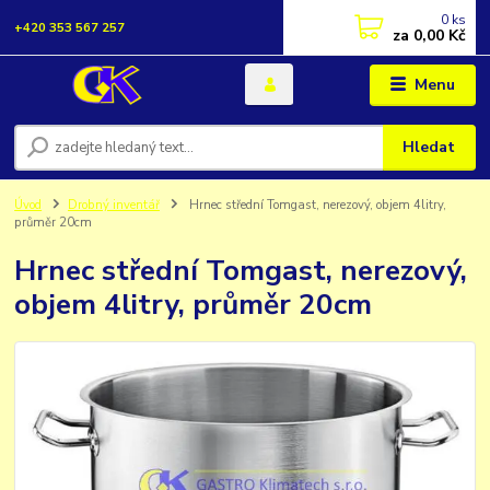
0
ks
+420 353 567 257
za
0,00 Kč
Menu
Hledat
Úvod
Drobný inventář
Hrnec střední Tomgast, nerezový, objem 4litry,
průměr 20cm
Hrnec střední Tomgast, nerezový,
objem 4litry, průměr 20cm