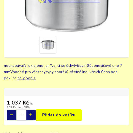
neokapávající okrajenenahřívající se úchytybez nýtůsendvičové dno 7
mmVhodné pro všechny typy sporáků, včetně indukčních.Cena bez
poklice
celý popis
1 037 Kč
/
ks
857 Kč
bez DPH
Přidat do košíku