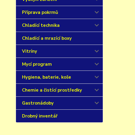
Příprava pokrmů
Chladící technika
Chladící a mrazící boxy
Vitríny
Mycí program
Hygiena, baterie, koše
Chemie a čistící prostředky
Gastronádoby
Drobný inventář