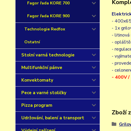
Komple
Fagor řada KORE 700
Elektric
Fagor řada KORE 900
- 400x6
- 1x gril
Technologie Redfox
- litinov
- opláště
Ostatní
- regula
Stolní varná technologie
- vyjímat
- proved
Multifunkční pánve
- celone
- 400V 
Konvektomaty
Pece a varné stoličky
Pizza program
Zboží 
Udržování, balení a transport
Grilo
Výdejní zařízení