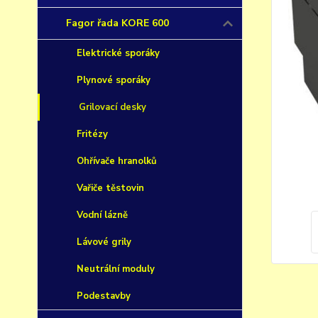
Fagor řada KORE 600
Elektrické sporáky
Plynové sporáky
Grilovací desky
Fritézy
Ohřívače hranolků
Vařiče těstovin
Vodní lázně
Lávové grily
Neutrální moduly
Podestavby