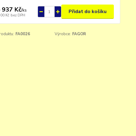
 937 Kč
/
ks
Přidat do košíku
700 Kč
bez DPH
roduktu:
FA0026
Výrobce:
FAGOR