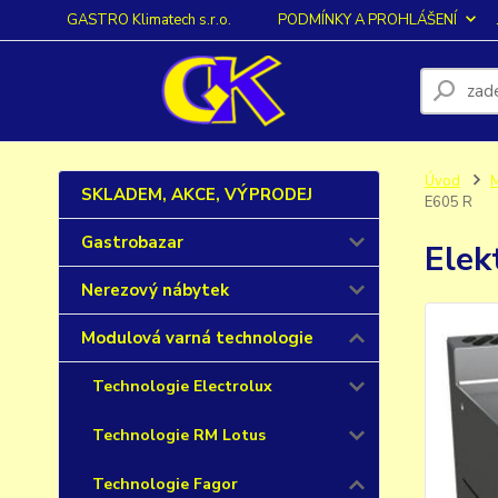
GASTRO Klimatech s.r.o.
PODMÍNKY A PROHLÁŠENÍ
Úvod
M
SKLADEM, AKCE, VÝPRODEJ
E605 R
Gastrobazar
Elek
Nerezový nábytek
Modulová varná technologie
Technologie Electrolux
Technologie RM Lotus
Technologie Fagor