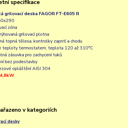
tní specifikace
ká grilovací deska FAGOR FT-E605 R
50x290
ovací zóna
á rýhovaná grilovací plotna
ná topná tělesa, kontrolky zapntí a chodu
ce teploty termostatem, teplota 120 až 310°C
elná zásuvka pro zachycení tuků
ení bez podestavby
rezové opláštění AISI 304
/ 4,8kW
zařazeno v kategoriích
vací desky