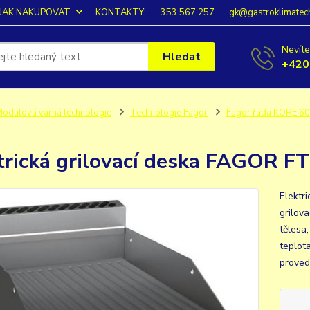
JAK NAKUPOVAT
KONTAKTY:
353 567 257
gk@gastroklimatec
Nevíte
Hledat
+420
odulová varná technologie
Technologie Fagor
Fagor řada KORE 6
trická grilovací deska FAGOR F
Elektr
grilova
tělesa
teplot
proved