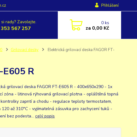
h.cz
Přihlášení
 si rady? Zavolejte.
0
ks
za
0,00 Kč
 353 567 257
00
Grilovací desky
Elektrická grilovací deska FAGOR FT-
T-E605 R
ická grilovací deska FAGOR FT-E605 R - 400x650x290 - 1x
cí zóna - litinová rýhovaná grilovací plotna - opláštěná topná
, kontrolky zapntí a chodu - regulace teploty termostatem,
a 120 až 310°C - vyjímatelná zásuvka pro zachycení tuků -
ení bez podesta...
celý popis