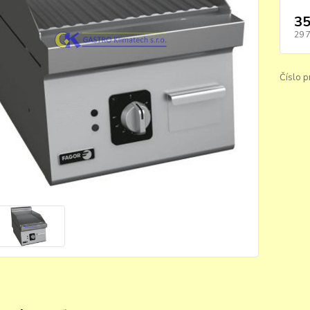
35
29 
Číslo p