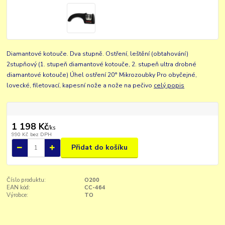
Diamantové kotouče. Dva stupně. Ostření, leštění (obtahování)
2stupňový (1. stupeň diamantové kotouče, 2. stupeň ultra drobné
diamantové kotouče) Úhel ostření 20° Mikrozoubky Pro obyčejné,
lovecké, filetovací, kapesní nože a nože na pečivo
celý popis
1 198 Kč
/
ks
990 Kč
bez DPH
Přidat do košíku
Číslo produktu:
O200
EAN kód:
CC-464
Výrobce:
TO