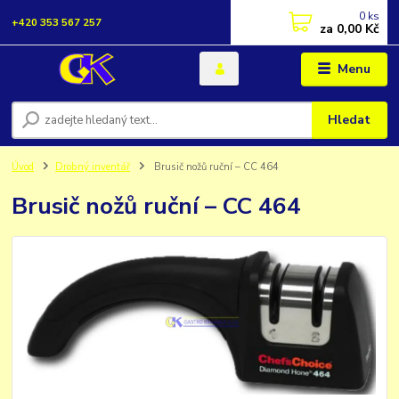
0
ks
+420 353 567 257
za
0,00 Kč
Menu
Hledat
Úvod
Drobný inventář
Brusič nožů ruční – CC 464
Brusič nožů ruční – CC 464