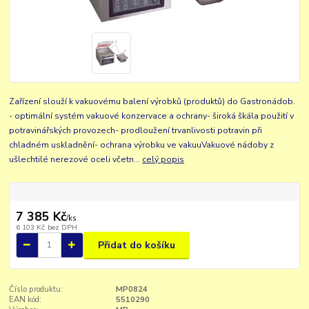
Zařízení slouží k vakuovému balení výrobků (produktů) do Gastronádob.
- optimální systém vakuové konzervace a ochrany- široká škála použití v
potravinářských provozech- prodloužení trvanlivosti potravin při
chladném uskladnění- ochrana výrobku ve vakuuVakuové nádoby z
ušlechtilé nerezové oceli včetn...
celý popis
7 385 Kč
/
ks
6 103 Kč
bez DPH
Přidat do košíku
Číslo produktu:
MP0824
EAN kód:
5510290