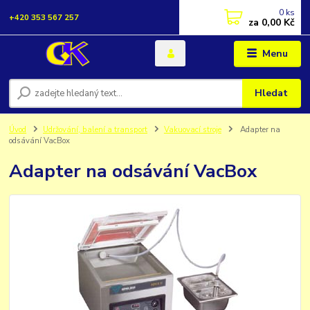
0
ks
+420 353 567 257
za
0,00 Kč
Menu
Hledat
Úvod
Udržování, balení a transport
Vakuovací stroje
Adapter na
odsávání VacBox
Adapter na odsávání VacBox